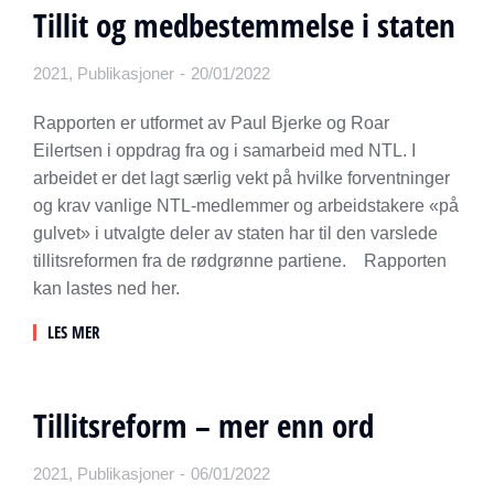
Tillit og medbestemmelse i staten
2021
,
Publikasjoner
20/01/2022
Rapporten er utformet av Paul Bjerke og Roar
Eilertsen i oppdrag fra og i samarbeid med NTL. I
arbeidet er det lagt særlig vekt på hvilke forventninger
og krav vanlige NTL-medlemmer og arbeidstakere «på
gulvet» i utvalgte deler av staten har til den varslede
tillitsreformen fra de rødgrønne partiene. Rapporten
kan lastes ned her.
LES MER
Tillitsreform – mer enn ord
2021
,
Publikasjoner
06/01/2022