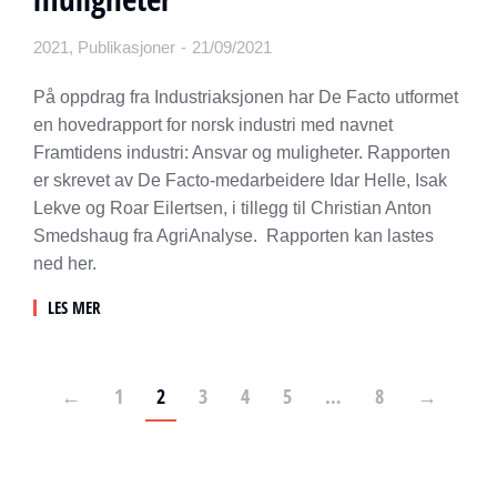
2021
,
Publikasjoner
21/09/2021
På oppdrag fra Industriaksjonen har De Facto utformet
en hovedrapport for norsk industri med navnet
Framtidens industri: Ansvar og muligheter. Rapporten
er skrevet av De Facto-medarbeidere Idar Helle, Isak
Lekve og Roar Eilertsen, i tillegg til Christian Anton
Smedshaug fra AgriAnalyse. Rapporten kan lastes
ned her.
LES MER
←
1
2
3
4
5
…
8
→