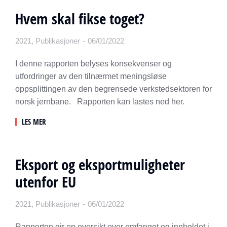
Hvem skal fikse toget?
2021
,
Publikasjoner
06/01/2022
I denne rapporten belyses konsekvenser og
utfordringer av den tilnærmet meningsløse
oppsplittingen av den begrensede verkstedsektoren for
norsk jernbane. Rapporten kan lastes ned her.
LES MER
Eksport og eksportmuligheter
utenfor EU
2021
,
Publikasjoner
06/01/2022
Rapporten gir en oversikt over omfanget og innholdet i