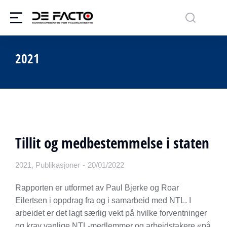
2021
Tillit og medbestemmelse i staten
2021
,
Publikasjoner
20/01/2022
Rapporten er utformet av Paul Bjerke og Roar
Eilertsen i oppdrag fra og i samarbeid med NTL. I
arbeidet er det lagt særlig vekt på hvilke forventninger
og krav vanlige NTL-medlemmer og arbeidstakere «på