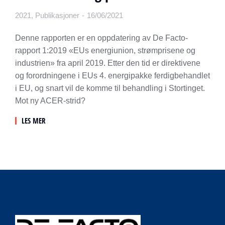
2021
,
Publikasjoner
16/06/2021
Denne rapporten er en oppdatering av De Facto-
rapport 1:2019 «EUs energiunion, strømprisene og
industrien» fra april 2019. Etter den tid er direktivene
og forordningene i EUs 4. energipakke ferdigbehandlet
i EU, og snart vil de komme til behandling i Stortinget.
Mot ny ACER-strid?
LES MER