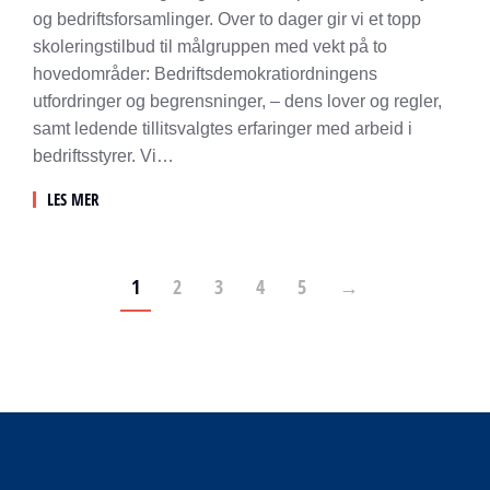
og bedriftsforsamlinger. Over to dager gir vi et topp
skoleringstilbud til målgruppen med vekt på to
hovedområder: Bedriftsdemokratiordningens
utfordringer og begrensninger, – dens lover og regler,
samt ledende tillitsvalgtes erfaringer med arbeid i
bedriftsstyrer. Vi…
LES MER
1
2
3
4
5
→