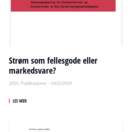
Strøm som fellesgode eller
markedsvare?
2024
,
Publikasjoner
04/11/2024
LES MER