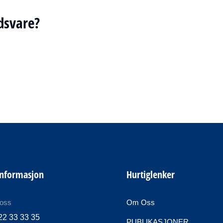
dsvare?
informasjon
Hurtiglenker
 oss
Om Oss
22 33 33 35
PUBLIKASJONER