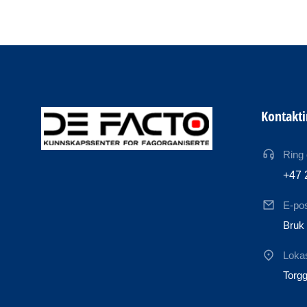
Kontakt
Ring
+47 
E-po
Bruk 
Loka
Torgg