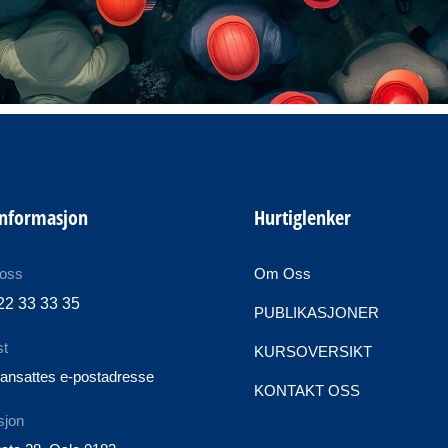
informasjon
Hurtiglenker
 oss
Om Oss
22 33 33 35
PUBLIKASJONER
st
KURSOVERSIKT
ansattes e-postadresse
KONTAKT OSS
sjon