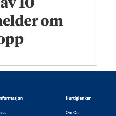
informasjon
Hurtiglenker
 oss
Om Oss