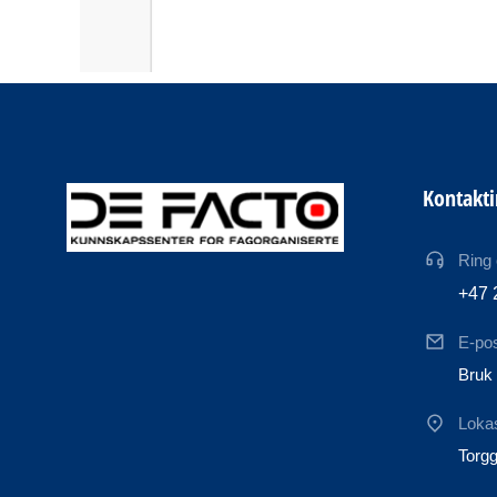
Kontakt
Ring
+47 
E-po
Bruk 
Loka
Torgg