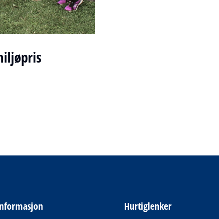
iljøpris
informasjon
Hurtiglenker