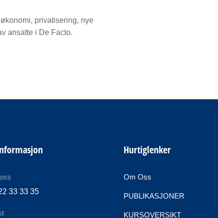
økonomi, privatisering, nye
av ansatte i De Facto.
informasjon
Hurtiglenker
 oss
Om Oss
22 33 33 35
PUBLIKASJONER
st
KURSOVERSIKT