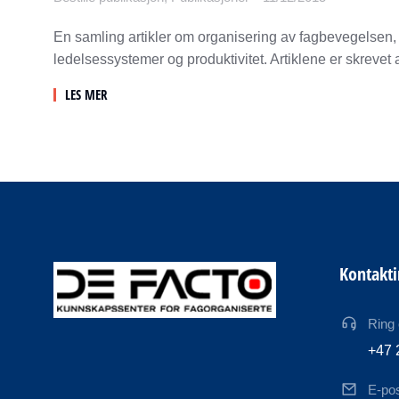
En samling artikler om organisering av fagbevegelsen, 
ledelsessystemer og produktivitet. Artiklene er skrevet 
LES MER
Kontakt
Ring
+47 
E-po