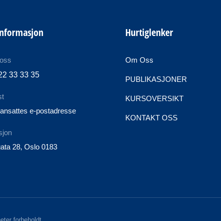
informasjon
Hurtiglenker
 oss
Om Oss
22 33 33 35
PUBLIKASJONER
st
KURSOVERSIKT
ansattes e-postadresse
KONTAKT OSS
sjon
ata 28, Oslo 0183
eter forbeholdt.