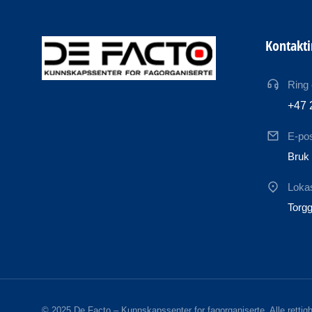
Kontakt
Ring
+47 
E-po
Bruk 
Loka
Torgg
© 2025 De Facto – Kunnskapssenter for fagorganiserte. Alle rettigh