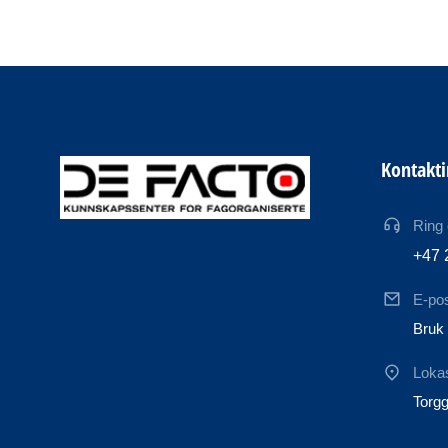
Kontakt
Ring
+47 
E-po
Bruk 
Loka
Torgg